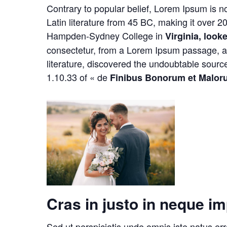
Contrary to popular belief, Lorem Ipsum is not
Latin literature from 45 BC, making it over 2
Hampden-Sydney College in
Virginia, look
consectetur, from a Lorem Ipsum passage, and
literature, discovered the undoubtable sou
1.10.33 of « de
Finibus Bonorum et Malor
Cras in justo in neque im
Sed ut perspiciatis unde omnis iste natus e