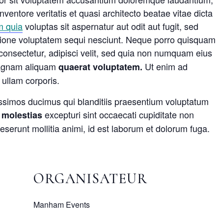
ventore veritatis et quasi architecto beatae vitae dicta
m quia
voluptas sit aspernatur aut odit aut fugit, sed
tione voluptatem sequi nesciunt. Neque porro quisquam
consectetur, adipisci velit, sed quia non numquam eius
 magnam aliquam
Ut enim ad
quaerat voluptatem.
ullam corporis.
issimos ducimus qui blanditiis praesentium voluptatum
excepturi sint occaecati cupiditate non
 molestias
 deserunt mollitia animi, id est laborum et dolorum fuga.
ORGANISATEUR
Manham Events