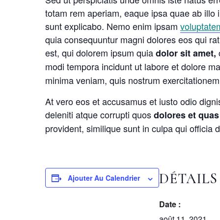
totam rem aperiam, eaque ipsa quae ab illo in
sunt explicabo. Nemo enim ipsam
voluptate
quia consequuntur magni dolores eos qui ra
est, qui dolorem ipsum quia
dolor sit amet,
modi tempora incidunt ut labore et dolore
minima veniam, quis nostrum exercitationem 
At vero eos et accusamus et iusto odio dign
deleniti atque corrupti quos
dolores et quas
provident, similique sunt in culpa qui officia
DÉTAILS
Ajouter Au Calendrier
Date :
août 11, 2021