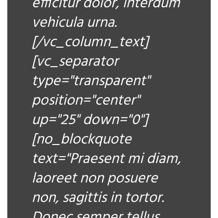
efficitur dolor, interdum
vehicula urna.
[/vc_column_text]
[vc_separator
type="transparent"
position="center"
up="25" down="0"]
[no_blockquote
text="Praesent mi diam,
laoreet non posuere
non, sagittis in tortor.
Donec semper tellus