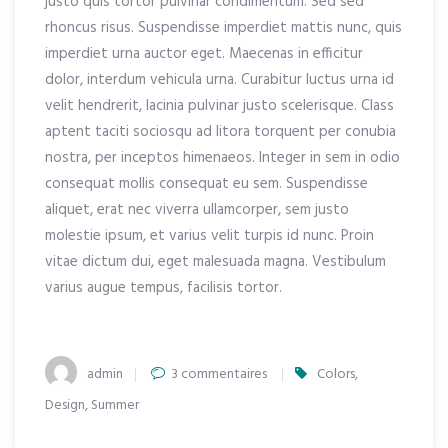
justo quis tortor pulvinar condimentum. Sed sed
rhoncus risus. Suspendisse imperdiet mattis nunc, quis
imperdiet urna auctor eget. Maecenas in efficitur
dolor, interdum vehicula urna. Curabitur luctus urna id
velit hendrerit, lacinia pulvinar justo scelerisque. Class
aptent taciti sociosqu ad litora torquent per conubia
nostra, per inceptos himenaeos. Integer in sem in odio
consequat mollis consequat eu sem. Suspendisse
aliquet, erat nec viverra ullamcorper, sem justo
molestie ipsum, et varius velit turpis id nunc. Proin
vitae dictum dui, eget malesuada magna. Vestibulum
varius augue tempus, facilisis tortor.
Author
sur
admin
3 commentaires
Colors
,
Scandinavian
Design
,
Summer
Scene