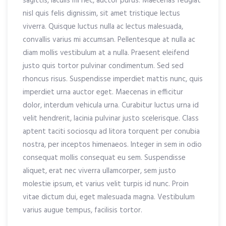
sagittis, iaculis mi nec, auctor purus. Maecenas feugiat
nisl quis felis dignissim, sit amet tristique lectus
viverra. Quisque luctus nulla ac lectus malesuada,
convallis varius mi accumsan. Pellentesque at nulla ac
diam mollis vestibulum at a nulla. Praesent eleifend
justo quis tortor pulvinar condimentum. Sed sed
rhoncus risus. Suspendisse imperdiet mattis nunc, quis
imperdiet urna auctor eget. Maecenas in efficitur
dolor, interdum vehicula urna. Curabitur luctus urna id
velit hendrerit, lacinia pulvinar justo scelerisque. Class
aptent taciti sociosqu ad litora torquent per conubia
nostra, per inceptos himenaeos. Integer in sem in odio
consequat mollis consequat eu sem. Suspendisse
aliquet, erat nec viverra ullamcorper, sem justo
molestie ipsum, et varius velit turpis id nunc. Proin
vitae dictum dui, eget malesuada magna. Vestibulum
varius augue tempus, facilisis tortor.