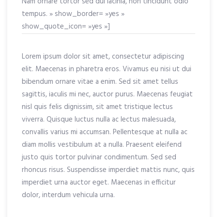
Nam ornare tortor sed dui lacinia, non tincidunt odio
tempus. » show_border= »yes »
show_quote_icon= »yes »]
Lorem ipsum dolor sit amet, consectetur adipiscing
elit. Maecenas in pharetra eros. Vivamus eu nisi ut dui
bibendum ornare vitae a enim. Sed sit amet tellus
sagittis, iaculis mi nec, auctor purus. Maecenas feugiat
nisl quis felis dignissim, sit amet tristique lectus
viverra. Quisque luctus nulla ac lectus malesuada,
convallis varius mi accumsan. Pellentesque at nulla ac
diam mollis vestibulum at a nulla. Praesent eleifend
justo quis tortor pulvinar condimentum. Sed sed
rhoncus risus. Suspendisse imperdiet mattis nunc, quis
imperdiet urna auctor eget. Maecenas in efficitur
dolor, interdum vehicula urna.