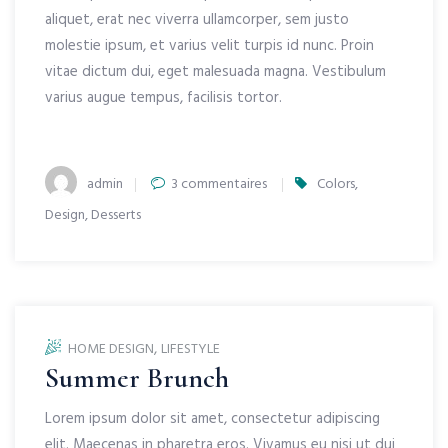
aliquet, erat nec viverra ullamcorper, sem justo
molestie ipsum, et varius velit turpis id nunc. Proin
vitae dictum dui, eget malesuada magna. Vestibulum
varius augue tempus, facilisis tortor.
Author
sur
admin
3 commentaires
Colors
,
Release
Design
,
Desserts
Day
,
HOME DESIGN
LIFESTYLE
Summer Brunch
Lorem ipsum dolor sit amet, consectetur adipiscing
elit. Maecenas in pharetra eros. Vivamus eu nisi ut dui