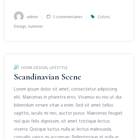
Author
sur
admin
3 commentaires
Colors
,
Summer
Design
,
Summer
Brunch
,
HOME DESIGN
LIFESTYLE
Scandinavian Scene
Lorem ipsum dolor sit amet, consectetur adipiscing
elit. Maecenas in pharetra eros. Vivamus eu nisi ut dui
bibendum ornare vitae a enim. Sed sit amet tellus
sagittis, iaculis mi nec, auctor purus. Maecenas feugiat
nisl quis felis dignissim, sit amet tristique lectus
viverra. Quisque luctus nulla ac lectus malesuada,
convallis varius mi accumsan. Pellentesque at nulla ac